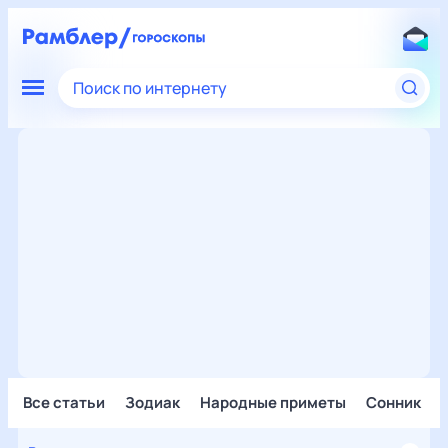
Поиск по интернету
Все статьи
Зодиак
Народные приметы
Сонник