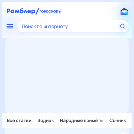
Поиск по интернету
Все статьи
Зодиак
Народные приметы
Сонник