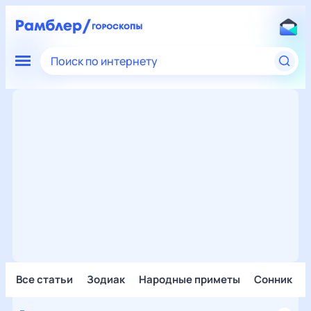
Поиск по интернету
Все статьи
Зодиак
Народные приметы
Сонник