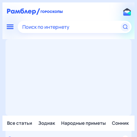
Поиск по интернету
Все статьи
Зодиак
Народные приметы
Сонник