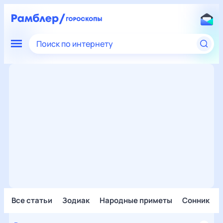
Поиск по интернету
Все статьи
Зодиак
Народные приметы
Сонник