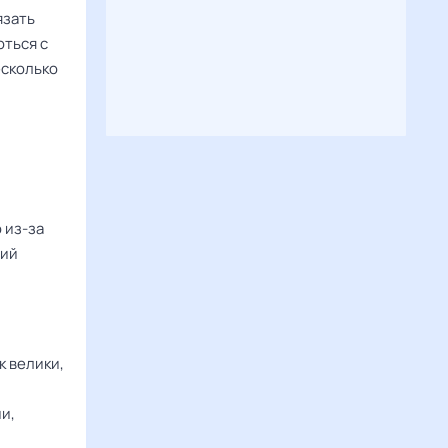
язать
оться с
есколько
 из-за
ний
 велики,
и,