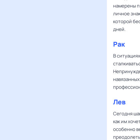
намерены п
личное зна
которой бе
дней.
Рак
В ситуациях
сталкиватьс
Непринужде
навязанных
профессион
Лев
Сегодня ш
как им хоче
особенно в
преодолеть