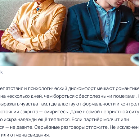
ik
епятствия и психологический дискомфорт мешают романтике
 на несколько дней, чем бороться с бесполезными помехами. 
ыражать чувства там, где властвуют формальности и контрол
сстоянии закрыта — смиритесь. Даже в самой неприятной сит
то искра надежды ещё теплится. Если партнёр молчит или
ся — не давите. Серьёзные разговоры отложите. Не исключен
 или отмена свидания.