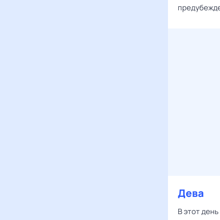
предубежд
Дева
В этот ден