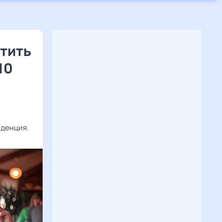
етить
10
нденция.