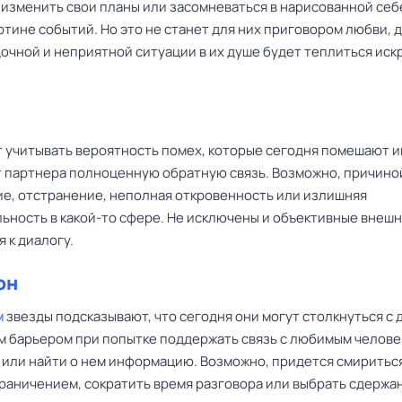
х изменить свои планы или засомневаться в нарисованной себ
тине событий. Но это не станет для них приговором любви, д
очной и неприятной ситуации в их душе будет теплиться иск
 учитывать вероятность помех, которые сегодня помешают и
т партнера полноценную обратную связь. Возможно, причино
ие, отстранение, неполная откровенность или излишняя
ьность в какой-то сфере. Не исключены и объективные внеш
 к диалогу.
он
м
звезды подсказывают, что сегодня они могут столкнуться с
 барьером при попытке поддержать связь с любимым челове
 или найти о нем информацию. Возможно, придется смириться
раничением, сократить время разговора или выбрать сдержа