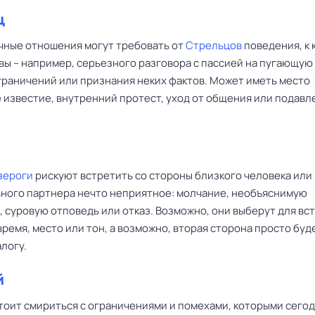
ц
чные отношения могут требовать от
Стрельцов
поведения, к 
вы – например, серьезного разговора с пассией на пугающую 
граничений или признания неких фактов. Может иметь место
 известие, внутренний протест, уход от общения или подавл
зероги
рискуют встретить со стороны близкого человека или
ного партнера нечто неприятное: молчание, необъяснимую
 суровую отповедь или отказ. Возможно, они выберут для вс
ремя, место или тон, а возможно, вторая сторона просто буд
алогу.
й
тоит смириться с ограничениями и помехами, которыми сего