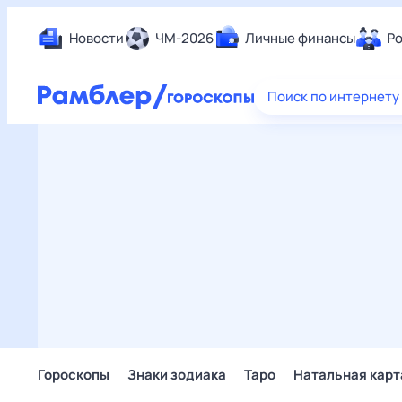
Новости
ЧМ-2026
Личные финансы
Ро
Еда
Поиск по интернету
Здор
Разв
Дом 
Спор
Карь
Авто
Техн
Жизн
Сбер
Горо
Гороскопы
Знаки зодиака
Таро
Натальная карт