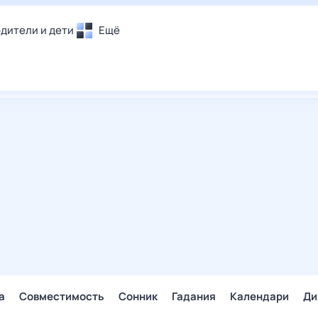
дители и дети
Ещё
Почта
овье
Поиск
лечения и отдых
Погода
и уют
ТВ-программа
т
ера
ологии и тренды
енные ситуации
егаем вместе
скопы
Помощь
а
Совместимость
Сонник
Гадания
Календари
Ди