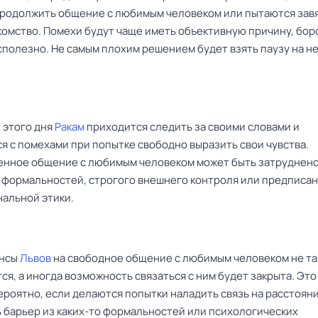
родолжить общение с любимым человеком или пытаются зав
комство. Помехи будут чаще иметь объективную причину, бор
сполезно. Не самым плохим решением будет взять паузу на н
 этого дня
Ракам
приходится следить за своими словами и
я с помехами при попытке свободно выразить свои чувства.
нное общение с любимым человеком может быть затруднено
 формальностей, строгого внешнего контроля или предписа
альной этики.
ансы
Львов
на свободное общение с любимым человеком не так
тся, а иногда возможность связаться с ним будет закрыта. Это
ероятно, если делаются попытки наладить связь на расстояни
 барьер из каких-то формальностей или психологических