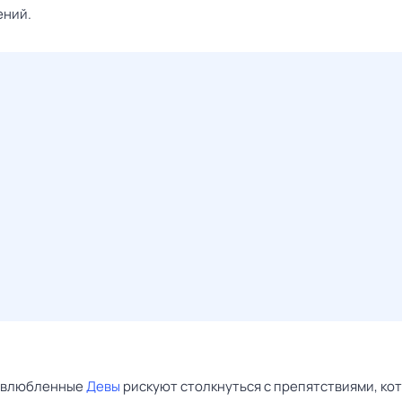
ений.
ь влюбленные
Девы
рискуют столкнуться с препятствиями, ко