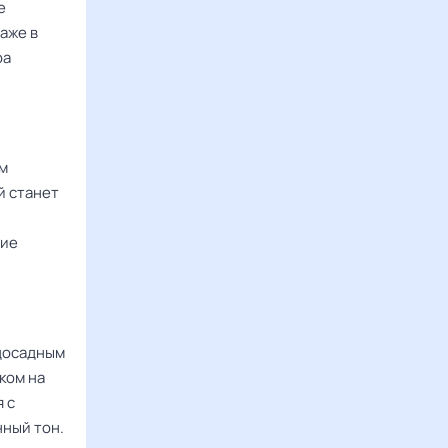
е
аже в
ра
м
й станет
ние
 досадным
ком на
 с
нный тон.