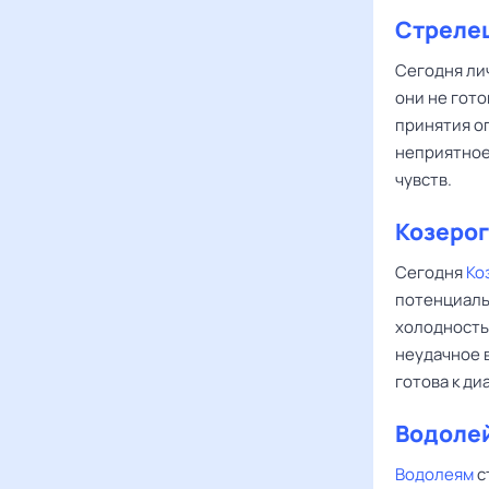
Стреле
Сегодня ли
они не гото
принятия о
неприятное
чувств.
Козерог
Сегодня
Ко
потенциаль
холодность,
неудачное в
готова к ди
Водоле
Водолеям
с