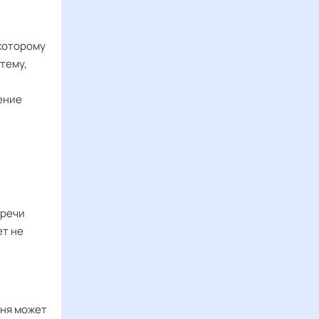
которому
тему,
ение
тречи
ет не
дня может