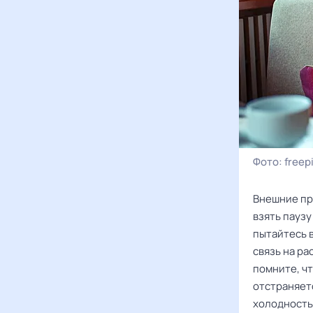
Фото:
freep
Внешние пр
взять паузу
пытайтесь в
связь на ра
помните, ч
отстраняет
холодность