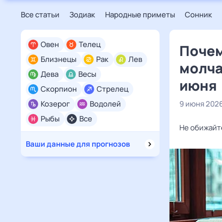
Все статьи
Зодиак
Народные приметы
Сонник
Овен
Телец
Почем
Близнецы
Рак
Лев
молча
Дева
Весы
июня
Скорпион
Стрелец
Козерог
Водолей
9 июня 202
Рыбы
Все
Не обижайт
Ваши данные для прогнозов