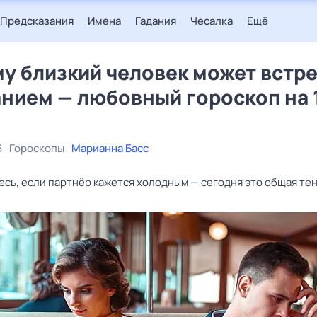
Предсказания
Имена
Гадания
Чесалка
Ещё
у близкий человек может встр
нием — любовный гороскоп на 
6
Гороскопы
Марианна Басс
есь, если партнёр кажется холодным — сегодня это общая те