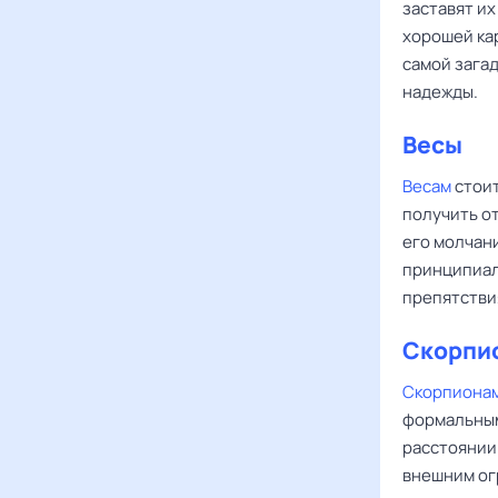
заставят и
хорошей кар
самой загад
надежды.
Весы
Весам
стоит
получить о
его молчан
принципиал
препятствия
Скорпи
Скорпиона
формальным
расстоянии
внешним ог