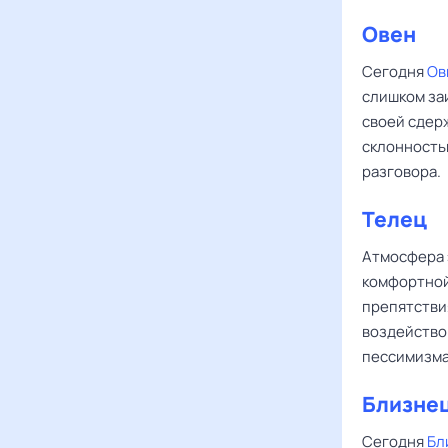
Овен
Сегодня
Ов
слишком за
своей сдер
склонность
разговора.
Телец
Атмосфера 
комфортной
препятстви
воздейство
пессимизма
Близне
Сегодня
Бл