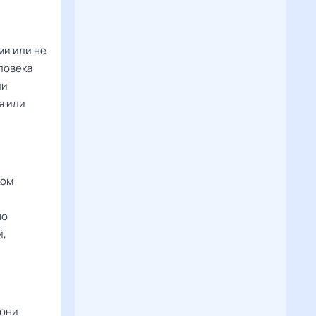
ми или не
ловека
ли
я или
ком
но
й,
 они