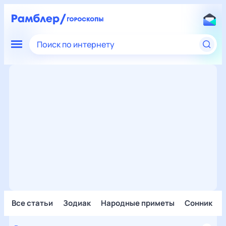
Поиск по интернету
Все статьи
Зодиак
Народные приметы
Сонник