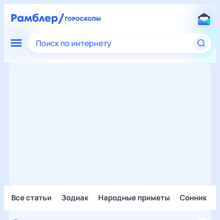
Поиск по интернету
Все статьи
Зодиак
Народные приметы
Сонник