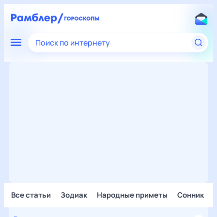
Поиск по интернету
Все статьи
Зодиак
Народные приметы
Сонник