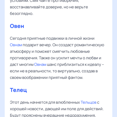
условиям. Смягчайте противоречия,
восстанавливайте доверие, но не верьте
безоглядно.
Овен
Сегодня приятные подвижки в личной жизни
Овнам
подарит вечер. Он создаст романтическую
атмосферу и поможет смягчить любовные
противоречия. Также он усилит мечты о любви и
даст многим
Овнам
шанс приблизиться к идеалу –
если не в реальности, то виртуально, создав в
своем воображении приятный фантом.
Телец
Этот день начнется для влюбленных
Тельцов
с
хорошей новости, дающей им поле для действий.
Будут прояснены вчерашние недоразумения,