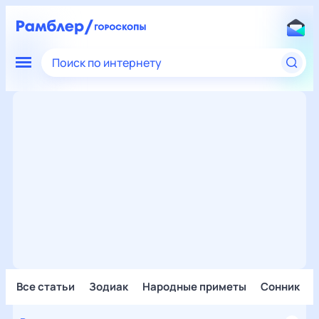
Поиск по интернету
Все статьи
Зодиак
Народные приметы
Сонник