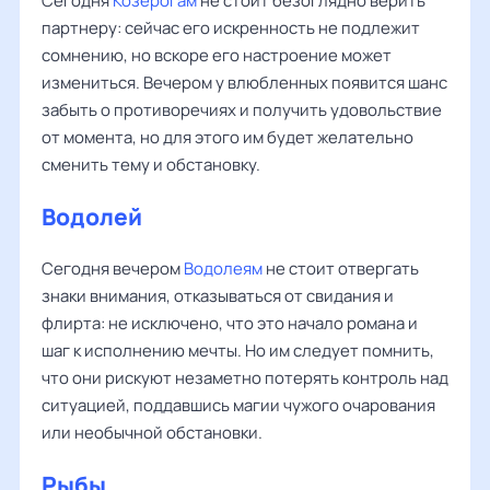
Сегодня
Козерогам
не стоит безоглядно верить
партнеру: сейчас его искренность не подлежит
сомнению, но вскоре его настроение может
измениться. Вечером у влюбленных появится шанс
забыть о противоречиях и получить удовольствие
от момента, но для этого им будет желательно
сменить тему и обстановку.
Водолей
Сегодня вечером
Водолеям
не стоит отвергать
знаки внимания, отказываться от свидания и
флирта: не исключено, что это начало романа и
шаг к исполнению мечты. Но им следует помнить,
что они рискуют незаметно потерять контроль над
ситуацией, поддавшись магии чужого очарования
или необычной обстановки.
Рыбы