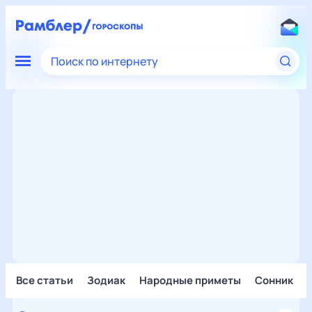
Поиск по интернету
Все статьи
Зодиак
Народные приметы
Сонник