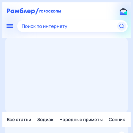
Поиск по интернету
Все статьи
Зодиак
Народные приметы
Сонник