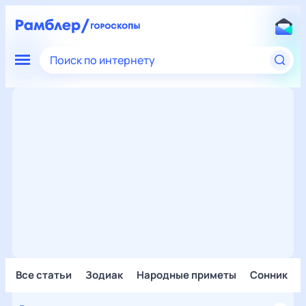
Поиск по интернету
Все статьи
Зодиак
Народные приметы
Сонник