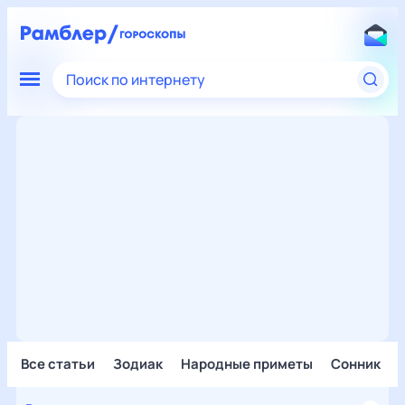
Поиск по интернету
Все статьи
Зодиак
Народные приметы
Сонник