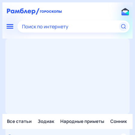
Поиск по интернету
Все статьи
Зодиак
Народные приметы
Сонник