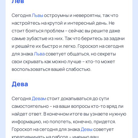
Лев
Сегодня
Львы
остроумны и невероятны, так что
настройтесь на крутой и интересный день. Не
стоит бояться проблем – сейчас вы решите даже
самые зубастые из них. Так что беритесь за задачи
и решайте их быстро и легко. Гороскоп на сегодня
для знака
Льва
советует общаться, но секреты
свои скрывать как можно лучше – кто-то может
воспользоваться вашей слабостью.
Дева
Сегодня
Девам
стоит докапываться до сути
самостоятельно – на ваши вопросы кто-то вряд ли
найдет ответ. В конечном итоге вы узнаете нужную
информацию, но попотеть, конечно, придется.
Гороскоп на сегодня для знака
Девы
советует
креативничать на работе – именно ваш