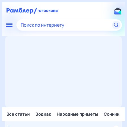
Поиск по интернету
Все статьи
Зодиак
Народные приметы
Сонник