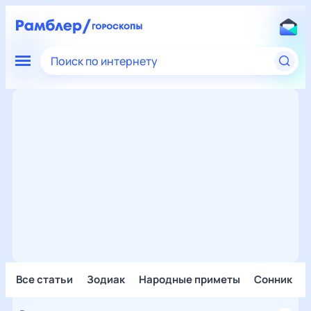
Поиск по интернету
Все статьи
Зодиак
Народные приметы
Сонник