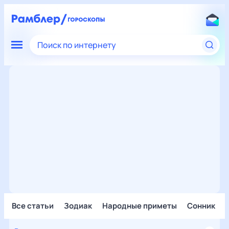
Поиск по интернету
Все статьи
Зодиак
Народные приметы
Сонник