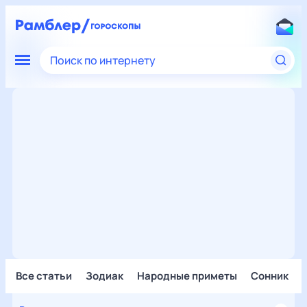
Поиск по интернету
Все статьи
Зодиак
Народные приметы
Сонник