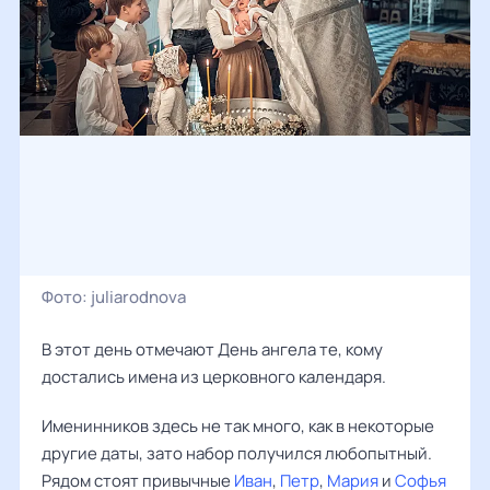
Фото:
juliarodnova
В этот день отмечают День ангела те, кому
достались имена из церковного календаря.
Именинников здесь не так много, как в некоторые
другие даты, зато набор получился любопытный.
Рядом стоят привычные
Иван
,
Петр
,
Мария
и
Софья