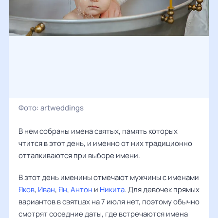
Фото:
artweddings
В нем собраны имена святых, память которых
чтится в этот день, и именно от них традиционно
отталкиваются при выборе имени.
В этот день именины отмечают мужчины с именами
Яков
,
Иван
,
Ян
,
Антон
и
Никита
. Для девочек прямых
вариантов в святцах на 7 июля нет, поэтому обычно
смотрят соседние даты, где встречаются имена