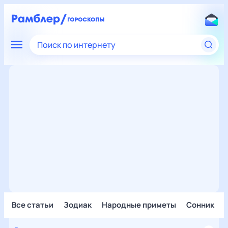
Поиск по интернету
Все статьи
Зодиак
Народные приметы
Сонник