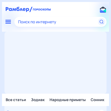
Поиск по интернету
Все статьи
Зодиак
Народные приметы
Сонник