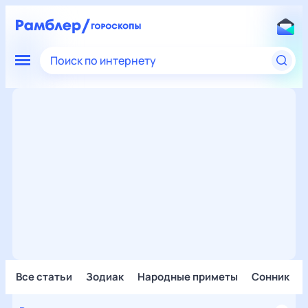
Поиск по интернету
Все статьи
Зодиак
Народные приметы
Сонник