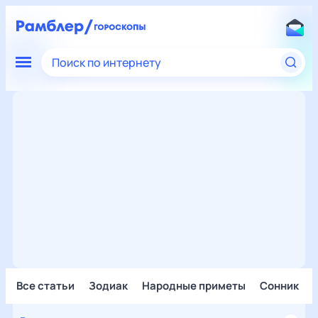
Поиск по интернету
Все статьи
Зодиак
Народные приметы
Сонник