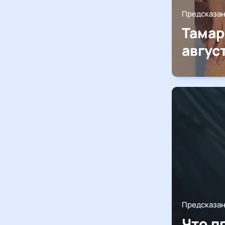
Предсказа
Тамар
авгус
Предсказа
Что п