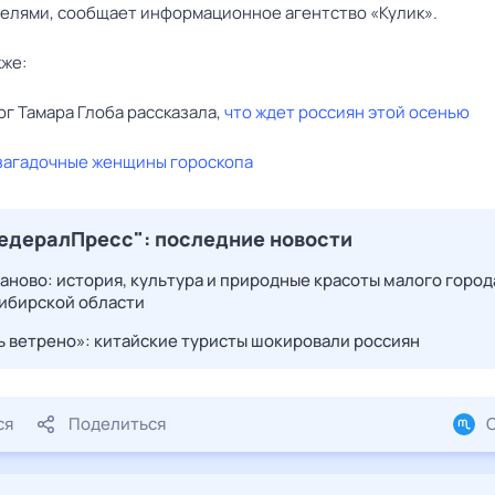
елями, сообщает информационное агентство «Кулик».
кже:
г Тамара Глоба рассказала,
что ждет россиян этой осенью
загадочные женщины гороскопа
едералПресс": последние новости
аново: история, культура и природные красоты малого город
ибирской области
ь ветрено»: китайские туристы шокировали россиян
ся
Поделиться