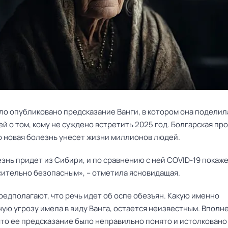
ло опубликовано предсказание Ванги, в котором она поделил
 о том, кому не суждено встретить 2025 год. Болгарская пр
то новая болезнь унесет жизни миллионов людей.
знь придет из Сибири, и по сравнению с ней COVID-19 покаже
ительно безопасным», – отметила ясновидащая. 
редполагают, что речь идет об оспе обезъян. Какую именно
ую угрозу имела в виду Ванга, остается неизвестным. Вполн
что ее предсказание было неправильно понято и истолковано