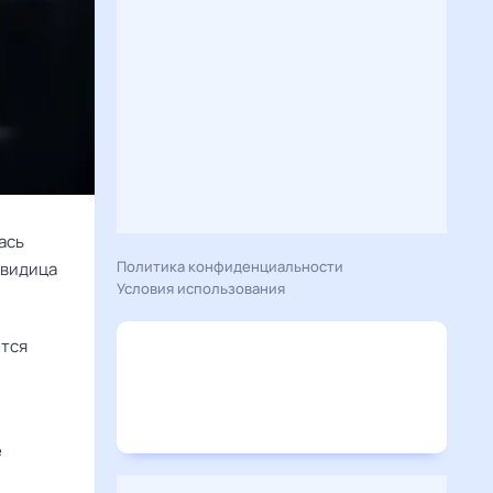
ась
Политика конфиденциальности
овидица
Условия использования
тся 
е