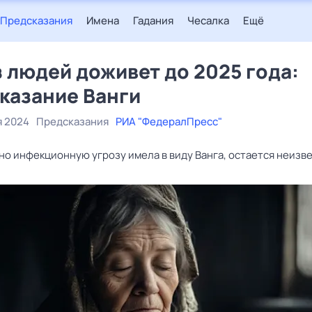
Предсказания
Имена
Гадания
Чесалка
Ещё
з людей доживет до 2025 года:
казание Ванги
я 2024
Предсказания
РИА "ФедералПресс"
но инфекционную угрозу имела в виду Ванга, остается неизв