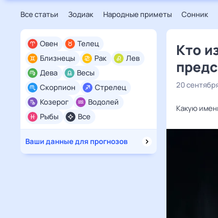
Все статьи
Зодиак
Народные приметы
Сонник
Овен
Телец
Кто и
Близнецы
Рак
Лев
предс
Дева
Весы
20 сентябр
Скорпион
Стрелец
Козерог
Водолей
Какую имен
Рыбы
Все
Ваши данные для прогнозов