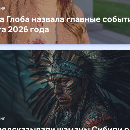
ния
а Глоба назвала главные событ
та 2026 года
ния
редсказывали шаманы Сибири о