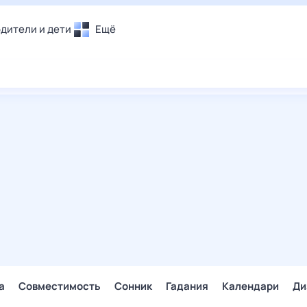
дители и дети
Ещё
Почта
овье
Поиск
лечения и отдых
Погода
и уют
ТВ-программа
т
ера
ологии и тренды
енные ситуации
егаем вместе
скопы
Помощь
а
Совместимость
Сонник
Гадания
Календари
Ди