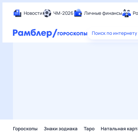
Новости
ЧМ-2026
Личные финансы
Ро
Еда
Поиск по интернету
Здор
Разв
Дом 
Спор
Карь
Авто
Техн
Жизн
Сбер
Горо
Гороскопы
Знаки зодиака
Таро
Натальная карт