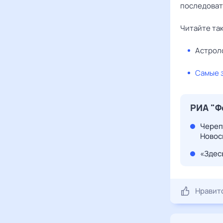
последоват
Читайте та
Астроло
Самые 
РИА "Ф
Череп
Новос
«Здес
Нравит