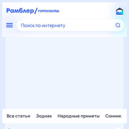
Поиск по интернету
Все статьи
Зодиак
Народные приметы
Сонник