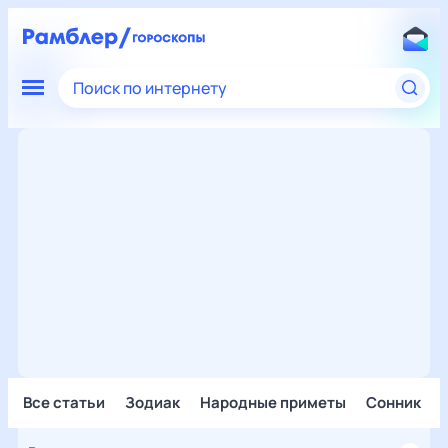
Поиск по интернету
Все статьи
Зодиак
Народные приметы
Сонник