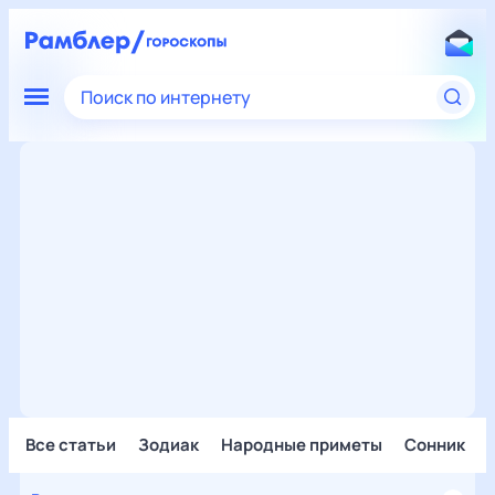
Поиск по интернету
Все статьи
Зодиак
Народные приметы
Сонник