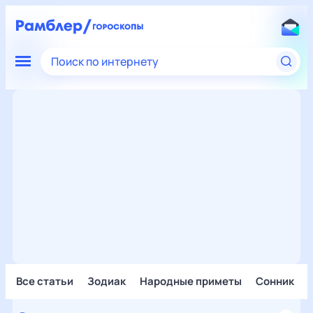
Поиск по интернету
Все статьи
Зодиак
Народные приметы
Сонник