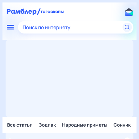
Поиск по интернету
Все статьи
Зодиак
Народные приметы
Сонник