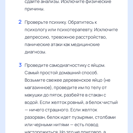
сдайте анализы. Исключите физические
причины.
Проверьте психику. Обратитесь к
психологу или психотерапевту. Исключите
депрессию, тревожное расстройство,
панические атаки как медицинские
диагнозы.
Проведите самодиагностику с яйцом.
Самый простой домашний способ.
Возьмите свежее деревенское яйцо (не
магазинное), проведите им по телу от
макушки до пяток, разбейте в стакан с
водой. Если желток ровный, а белок чистый
— ничего страшного. Если желток
разорван, белок идет пузырями, столбами
или черными нитями — есть повод
насторожиться. Но это не приговор, а