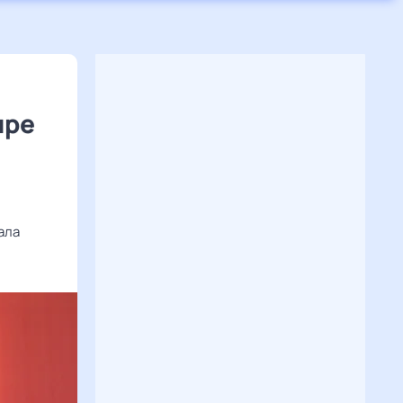
ыре
ала