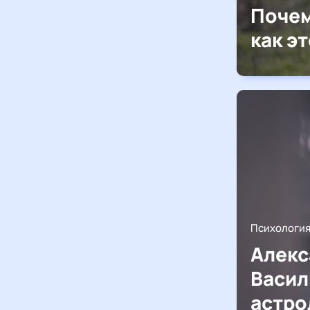
Почем
как э
Психологи
Алекс
Васил
астро