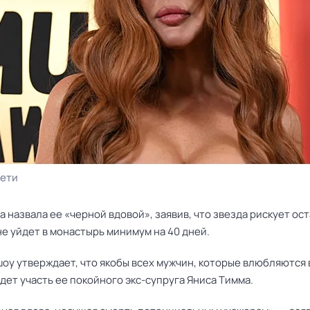
сети
а назвала ее «черной вдовой», заявив, что звезда рискует ос
не уйдет в монастырь минимум на 40 дней.
оу утверждает, что якобы всех мужчин, которые влюбляются 
дет участь ее покойного экс-супруга Яниса Тимма.