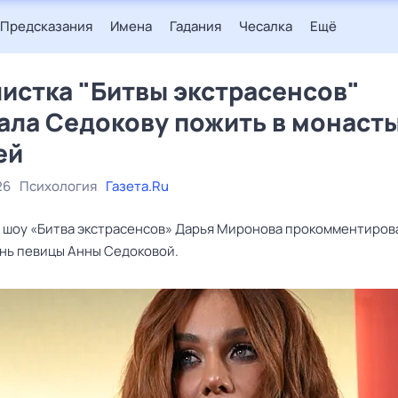
Предсказания
Имена
Гадания
Чесалка
Ещё
истка "Битвы экстрасенсов"
ала Седокову пожить в монаст
ей
26
Психология
Газета.Ru
 шоу «Битва экстрасенсов» Дарья Миронова прокомментиров
нь певицы Анны Седоковой.