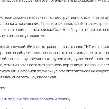
рная вдова, несущая смерть потенциальным ухажерам», — зая
м, певица может избавиться от деструктивного влияния на м
-дневного послушания. При этом финалистка «Битвы экстрас
, что потенциальным женихам Седоковой лучше подстраховат
ьную магическую защиту».
ывший ведущий «Битвы экстрасенсов» на канале ТНТ, иллюзио
онов разоблачил шоу, рассказав, что на самом деле этот про
н объяснил веру россиян в колдунов и медиумов особенностя
, отметив, что часто экстрасенсам верят люди, попавшие в 
ситуации. Сафронов подчеркнул, что экстрасенсов не сущест
телей смотреть шоу как сериал.
кже:
наки зодиака обожают спорить и почему