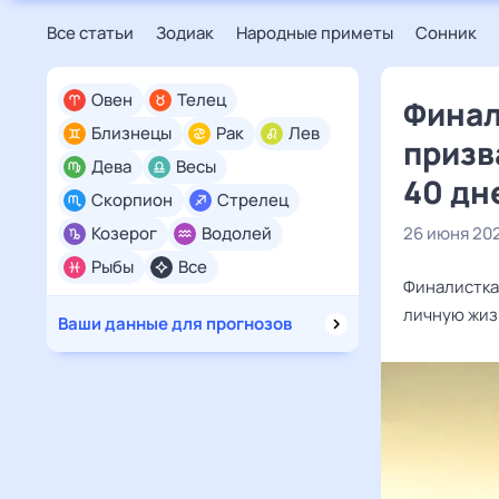
Все статьи
Зодиак
Народные приметы
Сонник
Овен
Телец
Финал
Близнецы
Рак
Лев
призв
Дева
Весы
40 дн
Скорпион
Стрелец
Козерог
Водолей
26 июня 20
Рыбы
Все
Финалистка
личную жиз
Ваши данные для прогнозов