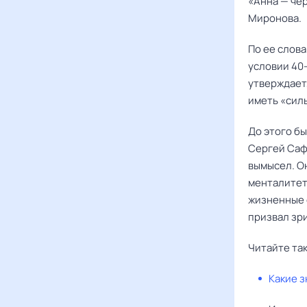
«Анна — че
Миронова.
По ее слова
условии 40
утверждает
иметь «сил
До этого б
Сергей Сафр
вымысел. О
менталитета
жизненные 
призвал зри
Читайте та
Какие з