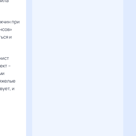
вила
ужчин при
енсов»
ься и
нист
ект –
ми
тяжелые
вует, и