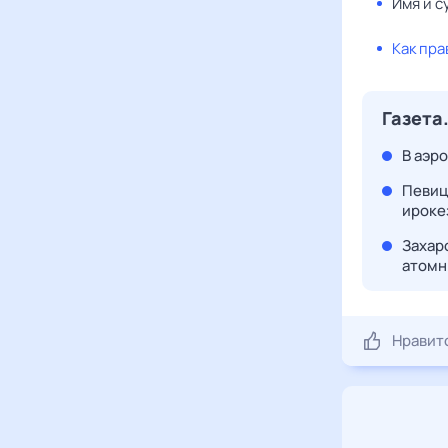
Имя и с
Как пра
Газета
В аэр
Певиц
ироке
Захаро
атомн
Нравит