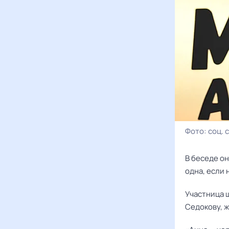
Фото:
соц. 
В беседе он
одна, если 
Участница ш
Седокову, ж