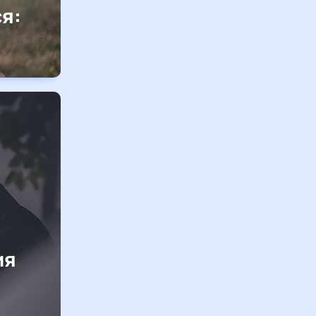
я:
ия