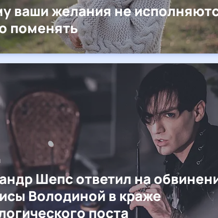
у ваши желания не исполняютс
то поменять
я
андр Шепс ответил на обвинен
исы Володиной в краже
логического поста