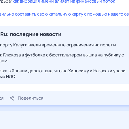
удьба:
как вибрация имени влияет на финансовый поток
вильно составить свою катальную карту с помощью нашего с
.Ru: последние новости
опорту Калуги ввели временные ограничения на полеты
а Глюкоза в футболке с бюстгальтером вышла на публику с
зом
ва: в Японии делают вид, что на Хиросиму и Нагасаки упали
ые НЛО
ся
Поделиться