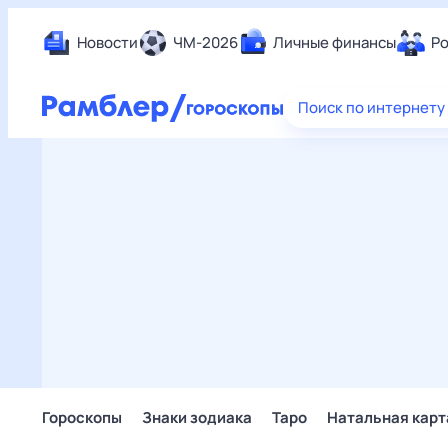
Новости
ЧМ-2026
Личные финансы
Ро
Еда
Поиск по интернету
Здор
Разв
Дом 
Спор
Карь
Авто
Техн
Жизн
Сбер
Горо
Гороскопы
Знаки зодиака
Таро
Натальная карт