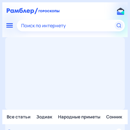
Поиск по интернету
Все статьи
Зодиак
Народные приметы
Сонник