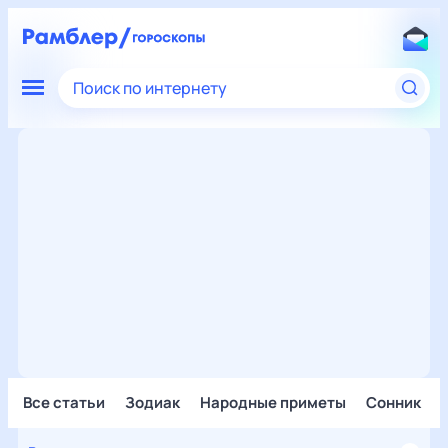
Поиск по интернету
Все статьи
Зодиак
Народные приметы
Сонник