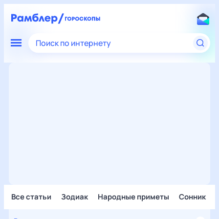
Поиск по интернету
Все статьи
Зодиак
Народные приметы
Сонник