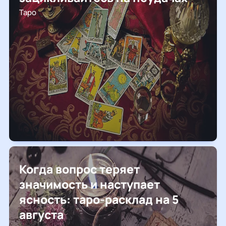
Таро
Когда вопрос теряет
значимость и наступает
ясность: таро-расклад на 5
августа