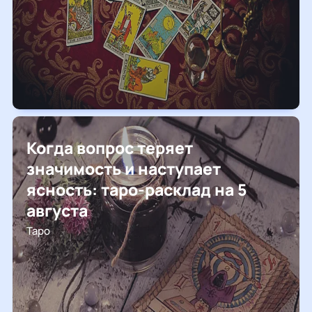
Когда вопрос теряет
значимость и наступает
ясность: таро-расклад на 5
августа
Таро