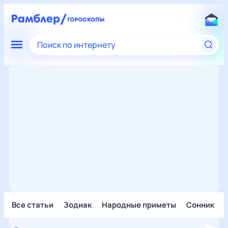
Поиск по интернету
Все статьи
Зодиак
Народные приметы
Сонник