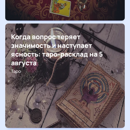
Когда вопрос теряет
значимость и наступает
ясность: таро-расклад на 5
августа
Таро