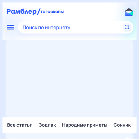
Поиск по интернету
Все статьи
Зодиак
Народные приметы
Сонник