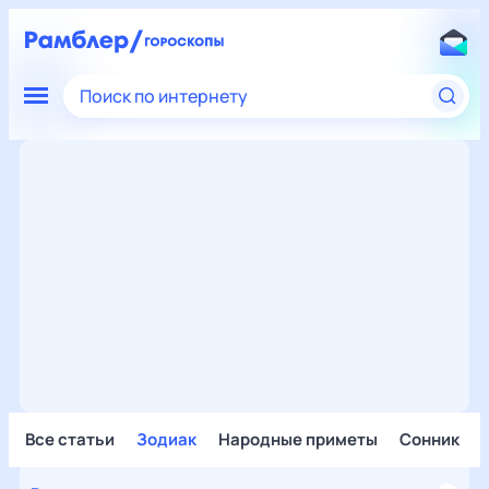
Поиск по интернету
Все статьи
Зодиак
Народные приметы
Сонник