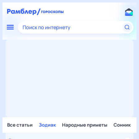
Поиск по интернету
Все статьи
Зодиак
Народные приметы
Сонник