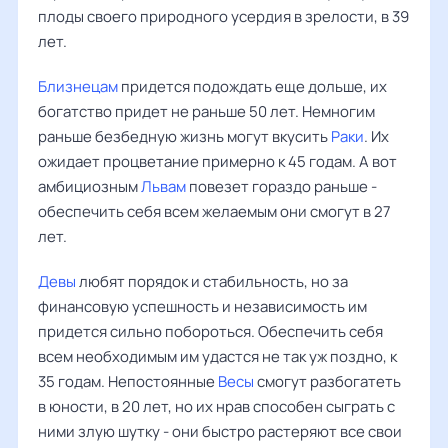
плоды своего природного усердия в зрелости, в 39
лет.
Близнецам
придется подождать еще дольше, их
богатство придет не раньше 50 лет. Немногим
раньше безбедную жизнь могут вкусить
Раки
. Их
ожидает процветание примерно к 45 годам. А вот
амбициозным
Львам
повезет гораздо раньше -
обеспечить себя всем желаемым они смогут в 27
лет.
Девы
любят порядок и стабильность, но за
финансовую успешность и независимость им
придется сильно побороться. Обеспечить себя
всем необходимым им удастся не так уж поздно, к
35 годам. Непостоянные
Весы
смогут разбогатеть
в юности, в 20 лет, но их нрав способен сыграть с
ними злую шутку - они быстро растеряют все свои