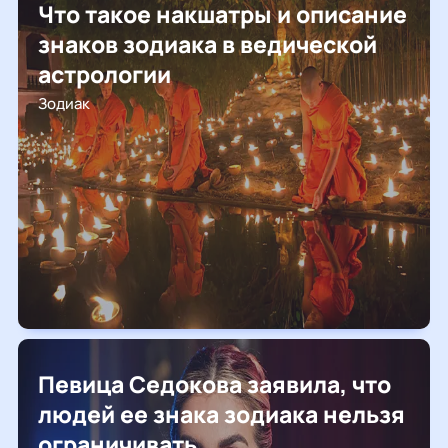
Что такое накшатры и описание
знаков зодиака в ведической
астрологии
Зодиак
Певица Седокова заявила, что
людей ее знака зодиака нельзя
ограничивать