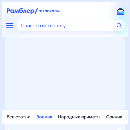
Поиск по интернету
Все статьи
Зодиак
Народные приметы
Сонник