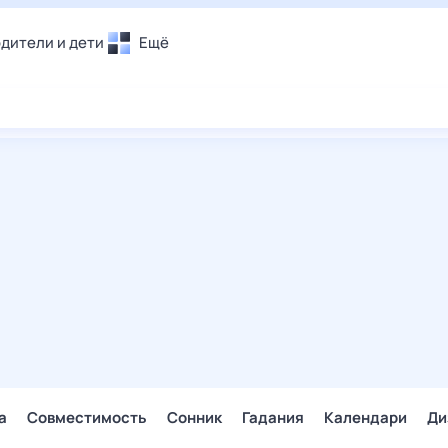
дители и дети
Ещё
Почта
овье
Поиск
лечения и отдых
Погода
и уют
ТВ-программа
т
ера
ологии и тренды
енные ситуации
егаем вместе
скопы
Помощь
а
Совместимость
Сонник
Гадания
Календари
Ди