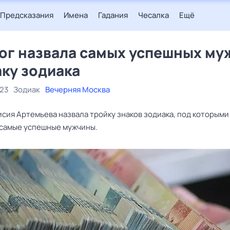
Предсказания
Имена
Гадания
Чесалка
Ещё
ог назвала самых успешных му
аку зодиака
023
Зодиак
Вечерняя Москва
исия Артемьева назвала тройку знаков зодиака, под которыми
самые успешные мужчины.