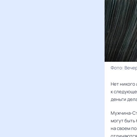
Фото:
Вече
Нет никого 
к следующем
деньги дел
Мужчина-Ст
могут быть
на своем п
отличаются