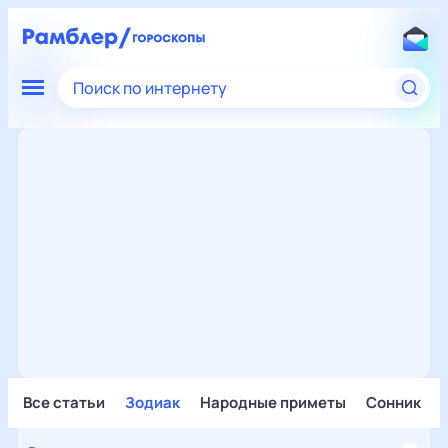
Поиск по интернету
Все статьи
Зодиак
Народные приметы
Сонник