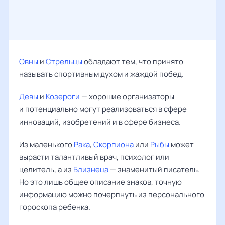
Овны
и
Стрельцы
обладают тем, что принято
называть спортивным духом и жаждой побед.
Девы
и
Козероги
— хорошие организаторы
и потенциально могут реализоваться в сфере
инноваций, изобретений и в сфере бизнеса.
Из маленького
Рака
,
Скорпиона
или
Рыбы
может
вырасти талантливый врач, психолог или
целитель, а из
Близнеца
— знаменитый писатель.
Но это лишь общее описание знаков, точную
информацию можно почерпнуть из персонального
гороскопа ребенка.