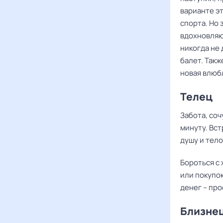
варианте э
спорта. Но 
вдохновляю
никогда не
балет. Так
новая влюб
Телец
Забота, соч
минуту. Вст
душу и тело
Бороться с
или покупок
денег – пр
Близне