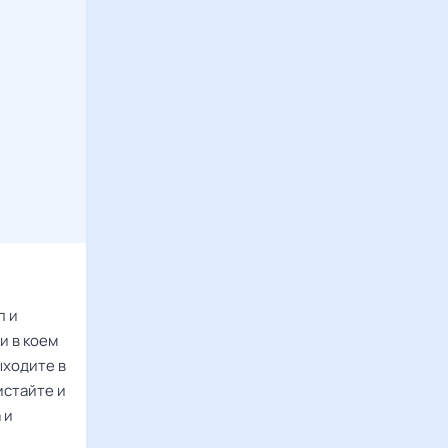
л и
ни в коем
ыходите в
истайте и
 и