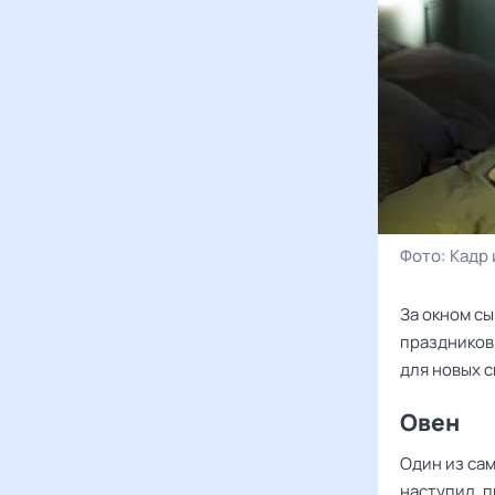
Фото:
Кадр 
За окном сы
праздников 
для новых с
Овен
Один из сам
наступил, п