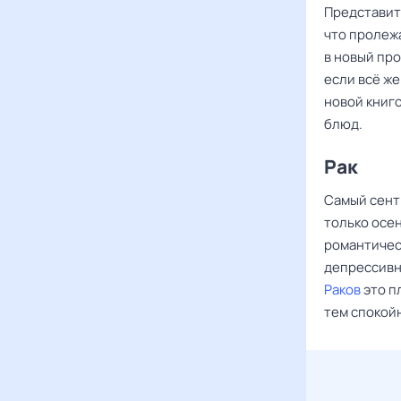
Представит
что пролежа
в новый про
если всё ж
новой книг
блюд.
Рак
Самый сент
только осен
романтичес
депрессивн
Раков
это п
тем спокойн