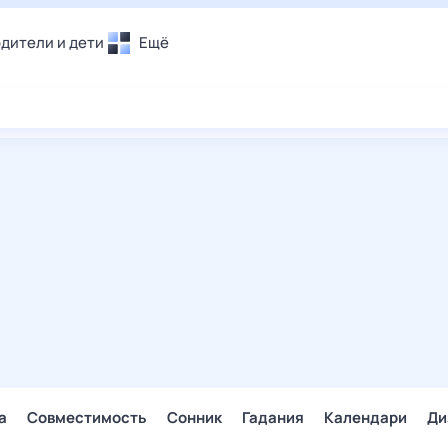
дители и дети
Ещё
Почта
овье
Поиск
лечения и отдых
Погода
и уют
ТВ-программа
т
ера
ологии и тренды
енные ситуации
егаем вместе
скопы
Помощь
а
Совместимость
Сонник
Гадания
Календари
Ди