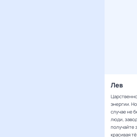
Лев
Царственном
энергии. Но
случае не б
люди, заво
получайте 
красивая тё