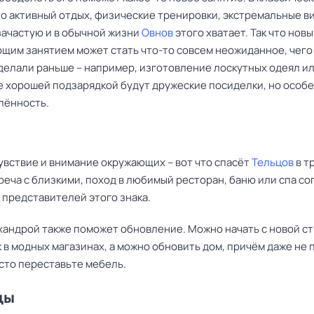
то активный отдых, физические тренировки, экстремальные в
зачастую и в обычной жизни
Овнов
этого хватает. Так что нов
щим занятием может стать что-то совсем неожиданное, чего
 делали раньше – например, изготовление лоскутных одеял и
же хорошей подзарядкой будут дружеские посиделки, но особе
лённость.
увствие и внимание окружающих – вот что спасёт
Тельцов
в т
реча с близкими, поход в любимый ресторан, баню или спа с
 представителей этого знака.
 хандрой также поможет обновление. Можно начать с новой с
 в модных магазинах, а можно обновить дом, причём даже не 
осто переставьте мебель.
цы