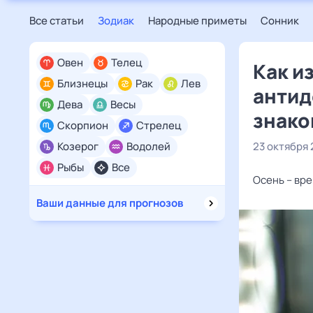
Все статьи
Зодиак
Народные приметы
Сонник
Овен
Телец
Как и
Близнецы
Рак
Лев
антид
Дева
Весы
знако
Скорпион
Стрелец
Козерог
Водолей
23 октября 
Рыбы
Все
Осень – вре
Ваши данные для прогнозов