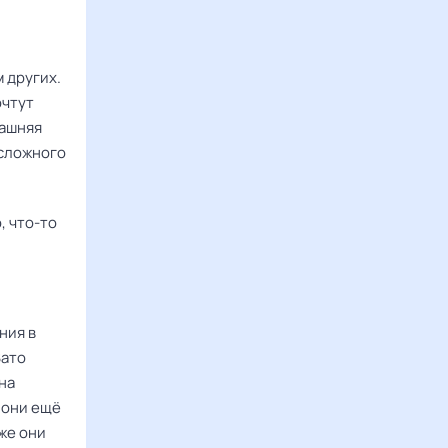
 других.
чтут
машняя
 сложного
, что-то
ния в
Зато
на
 они ещё
же они