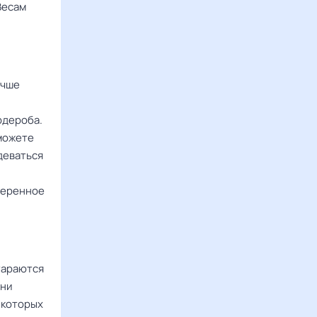
Весам
учше
рдероба.
 можете
деваться
оверенное
араются
Они
 которых