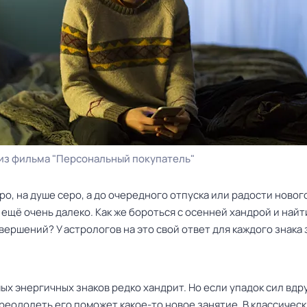
из фильма "Персональный покупатель"
ро, на душе серо, а до очередного отпуска или радости ново
ещё очень далеко. Как же бороться с осенней хандрой и найт
вершений? У астрологов на это свой ответ для каждого знака 
ых энергичных знаков редко хандрит. Но если упадок сил вдр
реодолеть его поможет какое-то новое занятие. В классичес