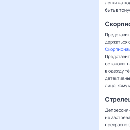
легки на п
быть в тону
Скорпи
Представите
держаться о
Скорпиона
Представит
остановить 
в одежду т
детективны
лицо, кому 
Стреле
Депрессия –
не застрева
прекрасно з