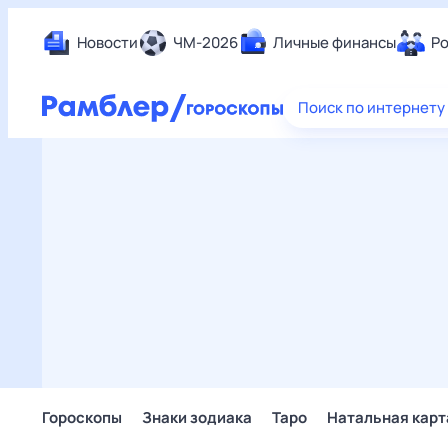
Новости
ЧМ-2026
Личные финансы
Ро
Еда
Поиск по интернету
Здор
Разв
Дом 
Спор
Карь
Авто
Техн
Жизн
Сбер
Горо
Гороскопы
Знаки зодиака
Таро
Натальная карт