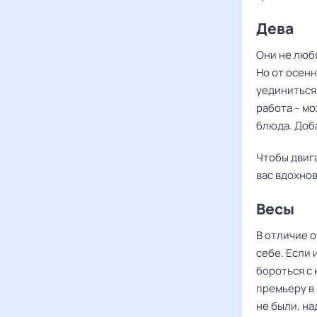
Дева
Они не люб
Но от осенн
уединиться
работа – м
блюда. Доб
Чтобы двиг
вас вдохнов
Весы
В отличие о
себе. Если 
бороться с 
премьеру в 
не были, н