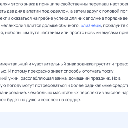
елям этого знака в принципе свойственны перепады настроен
ть два дня в апатии под одеялом, а затем вдруг с головой по
ект и оказаться на гребне успеха для них вполне в порядке в
е меланхолия длится дольше обычного,
Близнецы
, побалуйте 
ой, небольшим путешествием или просто новыми вкусами пр
иментальный и чувствительный знак зодиака грустит и трево
ью. И потому прекрасно знает способы отогнать тоску:
кий ужин, расслабляющая ванна, домашний праздник. Но в
ую погоду могут потребоваться и более радикальные средст
ланирование: чем больше масштабных перспектив вы себе на
ее будет на душе и веселее на сердце.