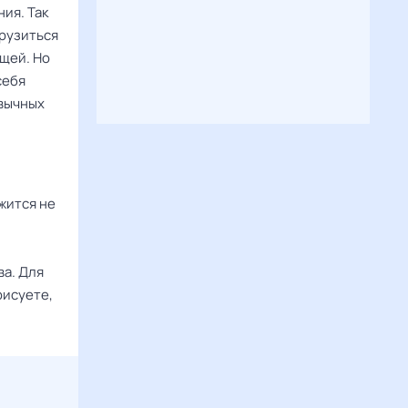
ия. Так
грузиться
ещей. Но
себя
ивычных
жится не
ва. Для
рисуете,