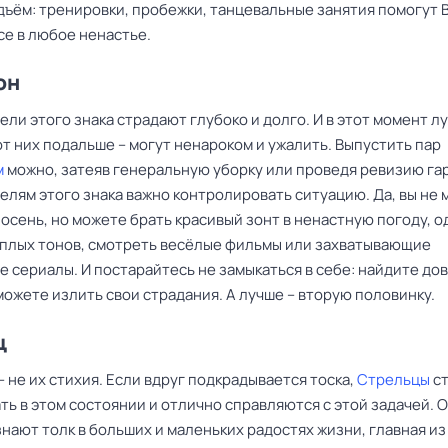
одъём: тренировки, пробежки, танцевальные занятия помогут 
се в любое ненастье.
он
ли этого знака страдают глубоко и долго. И в этот момент л
т них подальше – могут ненароком и ужалить. Выпустить пар
м
можно, затеяв генеральную уборку или проведя ревизию га
елям этого знака важно контролировать ситуацию. Да, вы не
осень, но можете брать красивый зонт в ненастную погоду, о
ёплых тонов, смотреть весёлые фильмы или захватывающие
е сериалы. И постарайтесь не замыкаться в себе: найдите д
можете излить свои страдания. А лучше – вторую половинку.
ц
 не их стихия. Если вдруг подкрадывается тоска,
Стрельцы
ст
ть в этом состоянии и отлично справляются с этой задачей. 
нают толк в больших и маленьких радостях жизни, главная из