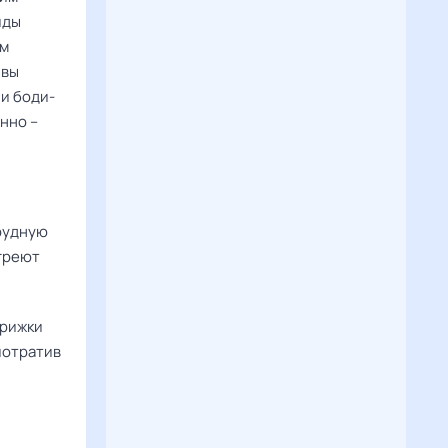
иды
ым
 вы
ли боди-
нно –
рудную
огреют
трижки
потратив