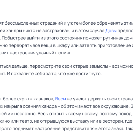
ят бессмысленных страданий и уж тем более обременять этим
ей хандры никто не застрахован, и в этом случае
Девы
предпо
. Побыстрее выйти из этого состояния поможет рутинная до
ожно перебрать все вещи в шкафу или затеять приготовление
авит настроения удачный шопинг.
аться дальше, пересмотрите свои старые замыслы – возможно
ит. И похвалите себя за то, что уже достигнуто.
т более скрытных знаков,
Весы
не умеют держать свои страда
их накрыла осенняя хандра – об этом знают все окружающие. 
ней им несложно. Весы открыты всему новому, поэтому поход 
кино или театр, на открывшуюся выставку или в ресторан, где
адолго поднимет настроение представителям этого знака. Так