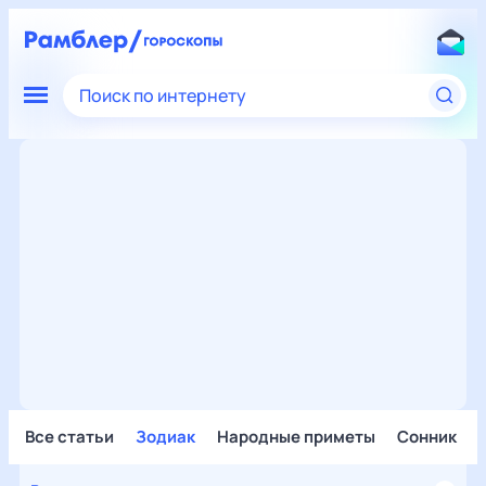
Поиск по интернету
Все статьи
Зодиак
Народные приметы
Сонник