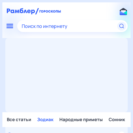
Поиск по интернету
Все статьи
Зодиак
Народные приметы
Сонник