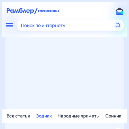
Поиск по интернету
Все статьи
Зодиак
Народные приметы
Сонник