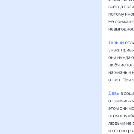
всегда пози
потому иног
Не обижайте
невыгодном 
Тельцы
отли
знака привы
они нуждаю
любя испол
на жизнь и
ответ. При 
Девы
в соц
отзывчивым
этом они мо
этом дружба
людьми не с
и готовы ра