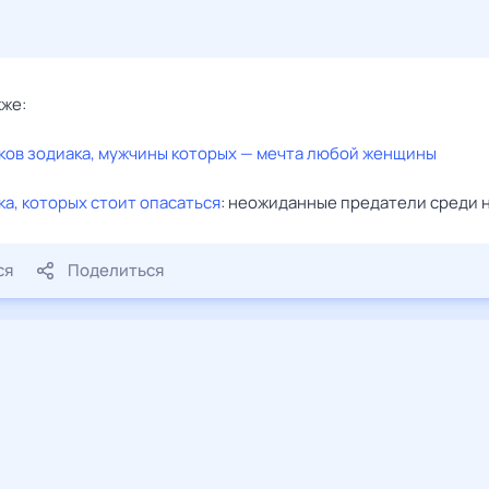
кже:
ков зодиака, мужчины которых — мечта любой женщины
ка, которых стоит опасаться
: неожиданные предатели среди 
ся
Поделиться