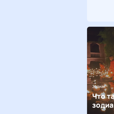
Зодиак
Что т
зодиа