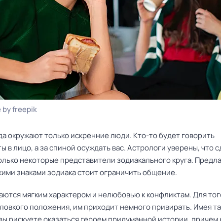
 by freepik
да окружают только искренние люди. Кто-то будет говорить
 в лицо, а за спиной осуждать вас. Астрологи уверены, что 
только некоторые представители зодиакального круга. Предл
акими знаками зодиака стоит ограничить общение.
ются мягким характером и нелюбовью к конфликтам. Для тог
еловкого положения, им приходит немного привирать. Имея т
 вы рискуете оказаться героем придуманной истории, причем 