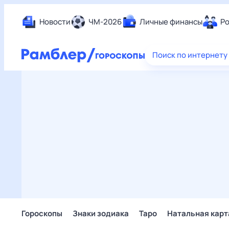
Новости
ЧМ-2026
Личные финансы
Ро
Еда
Поиск по интернету
Здор
Разв
Дом 
Спор
Карь
Авто
Техн
Жизн
Сбер
Горо
Гороскопы
Знаки зодиака
Таро
Натальная карт