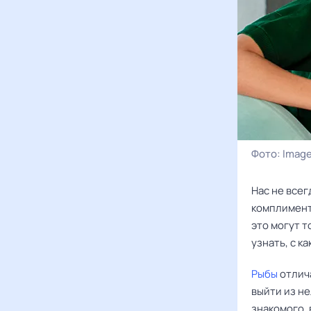
Фото:
Image
Нас не всег
комплименты
это могут 
узнать, с к
Рыбы
отлича
выйти из н
знакомого,