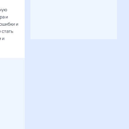
чную
ра и
 ошибки и
 стать
и и