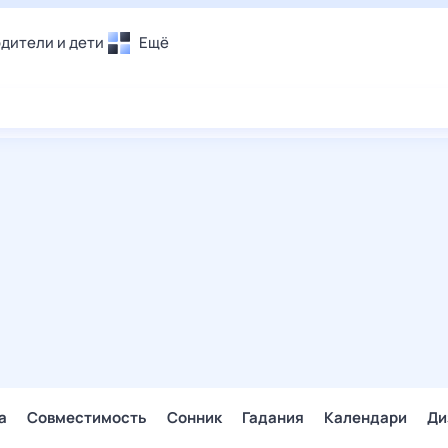
дители и дети
Ещё
Почта
овье
Поиск
лечения и отдых
Погода
и уют
ТВ-программа
т
ера
ологии и тренды
енные ситуации
егаем вместе
скопы
Помощь
а
Совместимость
Сонник
Гадания
Календари
Ди