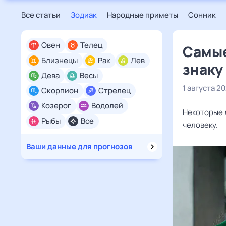
Все статьи
Зодиак
Народные приметы
Сонник
Овен
Телец
Самые
Близнецы
Рак
Лев
знаку
Дева
Весы
1 августа 2
Скорпион
Стрелец
Козерог
Водолей
Некоторые 
Рыбы
Все
человеку.
Ваши данные для прогнозов