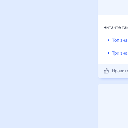
Читайте та
Топ зна
Три зна
Нравит