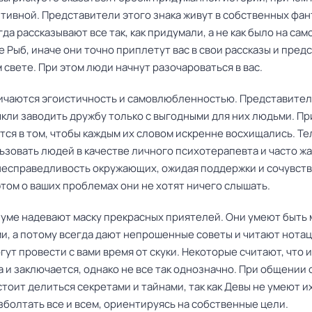
тивной. Представители этого знака живут в собственных фан
да рассказывают все так, как придумали, а не как было на сам
 Рыб, иначе они точно приплетут вас в свои рассказы и предс
свете. При этом люди начнут разочароваться в вас.
чаются эгоистичность и самовлюбленностью. Представител
кли заводить дружбу только с выгодными для них людьми. Пр
тся в том, чтобы каждым их словом искренне восхищались. Т
ьзовать людей в качестве личного психотерапевта и часто ж
 несправедливость окружающих, ожидая поддержки и сочувств
этом о ваших проблемах они не хотят ничего слышать.
иуме надевают маску прекрасных приятелей. Они умеют быть
и, а потому всегда дают непрошенные советы и читают нотац
гут провести с вами время от скуки. Некоторые считают, что 
 и заключается, однако не все так однозначно. При общении 
тоит делиться секретами и тайнами, так как Девы не умеют и
зболтать все и всем, ориентируясь на собственные цели.