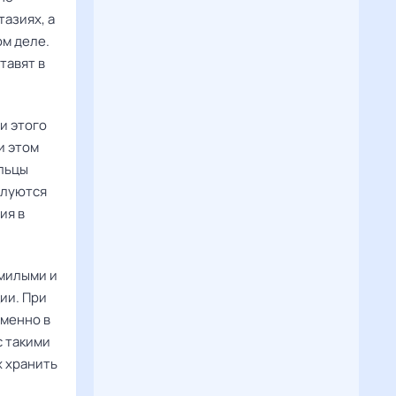
тазиях, а
ом деле.
тавят в
и этого
и этом
ельцы
алуются
ия в
 милыми и
ии. При
именно в
с такими
х хранить