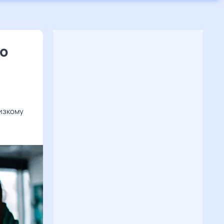
по
изкому