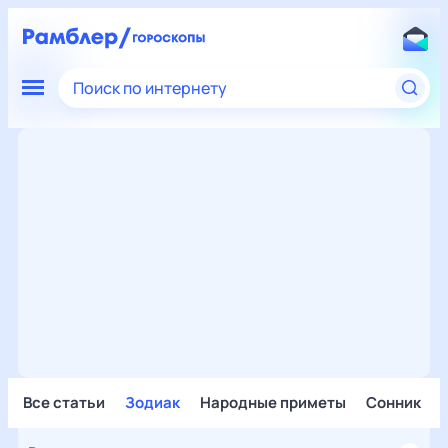
Поиск по интернету
Все статьи
Зодиак
Народные приметы
Сонник