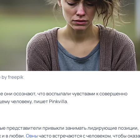
 by freepik
те они осознают, что воспылали чувствами к совершенно
му человеку, пишет Pinkvilla.
ые представители привыкли занимать лидирующие позиции, к
к и в любви.
Овны
часто встречаются с человеком, чтобы оказа