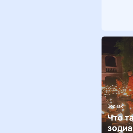
Зодиак
Что т
зодиа