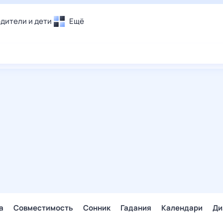
дители и дети
Ещё
Почта
овье
Поиск
лечения и отдых
Погода
и уют
ТВ-программа
т
ера
ологии и тренды
енные ситуации
егаем вместе
скопы
Помощь
а
Совместимость
Сонник
Гадания
Календари
Ди