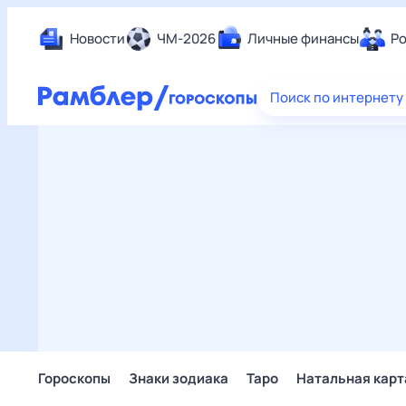
Новости
ЧМ-2026
Личные финансы
Ро
Еда
Поиск по интернету
Здор
Разв
Дом 
Спор
Карь
Авто
Техн
Жизн
Сбер
Горо
Гороскопы
Знаки зодиака
Таро
Натальная карт