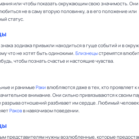
мания или чтобы показать окружающим свою значимость. Они
юбиться не в саму вторую половинку, а в его положение или
ый статус.
цы
знака зодиака привыкли находиться в гуще событий и в окру
ому что не хотят быть одинокими.
Близнецы
стремятся влюбит
ибудь, чтобы познать счастье и настоящие чувства.
ьные и ранимые
Раки
влюбляются даже в тех, кто проявляет к
начительное внимание. Они сильно привязываются к своим п
е разрыва отношений разбивает им сердце. Любимый человек,
няет
Раков
в навязчивом поведении.
цы
ым представителям нужны возлюбленные, которые предоста