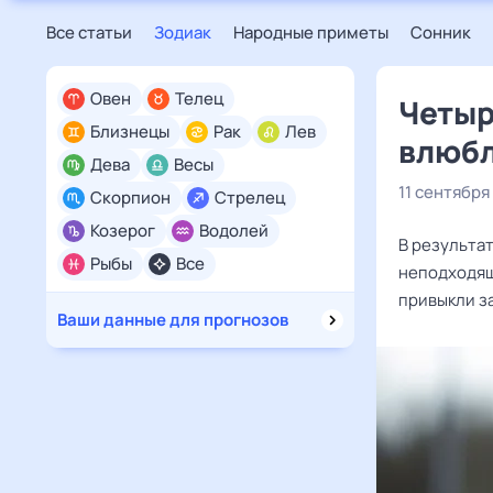
Все статьи
Зодиак
Народные приметы
Сонник
Овен
Телец
Четыр
Близнецы
Рак
Лев
влюбл
Дева
Весы
11 сентября
Скорпион
Стрелец
Козерог
Водолей
В результа
Рыбы
Все
неподходящ
привыкли за
Ваши данные для прогнозов