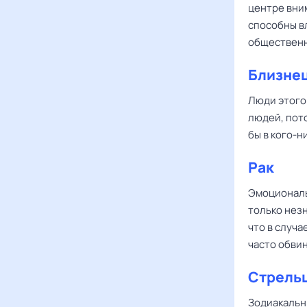
центре вни
способны вл
общественн
Близне
Люди этого 
людей, пот
бы в кого-н
Рак
Эмоционал
только нез
что в случа
часто обви
Стрель
Зодиакальн