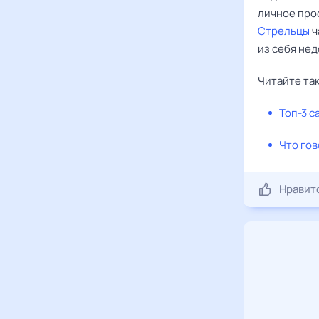
личное прос
Стрельцы
ч
из себя нед
Читайте та
Топ-3 с
Что гов
Нравит