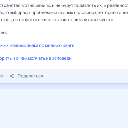
транство в отношениях, и не будут подавлять их. В реальнос
асто выбирают проблемных вторых половинок, которые тольк
отрог, но по факту не испытывают к ним никаких чувств.
кже:
амых мощных знака по мнению Ванги
орить и о чем молчать на исповеди
ся
Поделиться