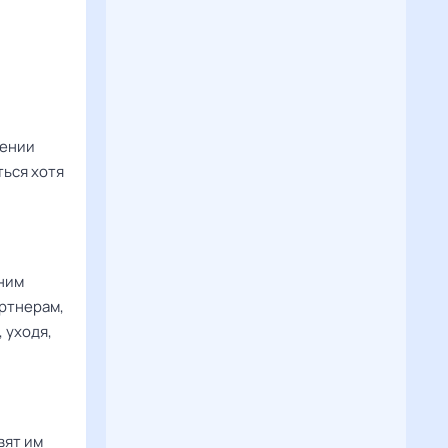
жении
ься хотя
 ним
артнерам,
 уходя,
вят им