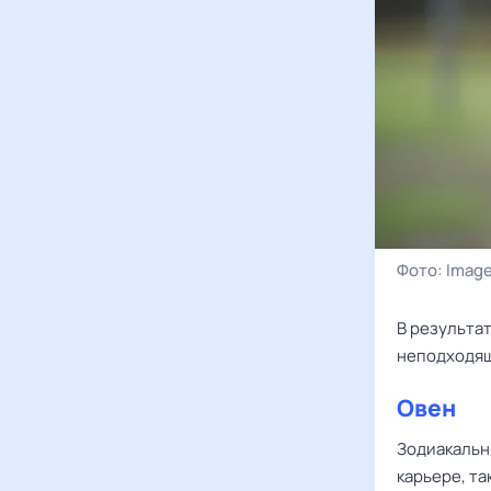
Фото:
Image
В результа
неподходяще
Овен
Зодиакальн
карьере, та