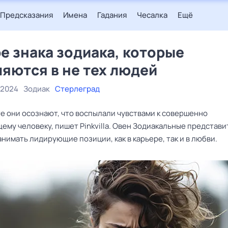
Предсказания
Имена
Гадания
Чесалка
Ещё
е знака зодиака, которые
яются в не тех людей
 2024
Зодиак
Стерлеград
те они осознают, что воспылали чувствами к совершенно
ему человеку, пишет Pinkvilla. Овен Зодиакальные представ
нимать лидирующие позиции, как в карьере, так и в любви.