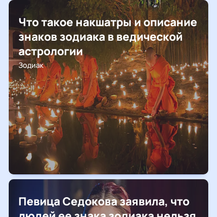
Что такое накшатры и описание
знаков зодиака в ведической
астрологии
Зодиак
Певица Седокова заявила, что
людей ее знака зодиака нельзя