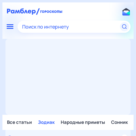
Поиск по интернету
Все статьи
Зодиак
Народные приметы
Сонник