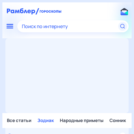
Поиск по интернету
Все статьи
Зодиак
Народные приметы
Сонник