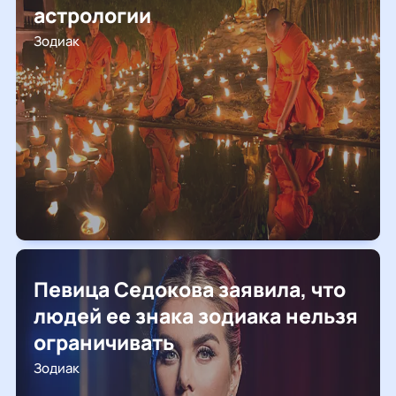
астрологии
Зодиак
Певица Седокова заявила, что
людей ее знака зодиака нельзя
ограничивать
Зодиак