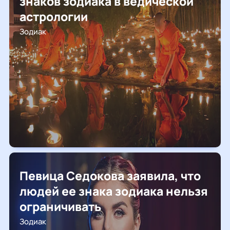
знаков зодиака в ведической
астрологии
Зодиак
Певица Седокова заявила, что
людей ее знака зодиака нельзя
ограничивать
Зодиак