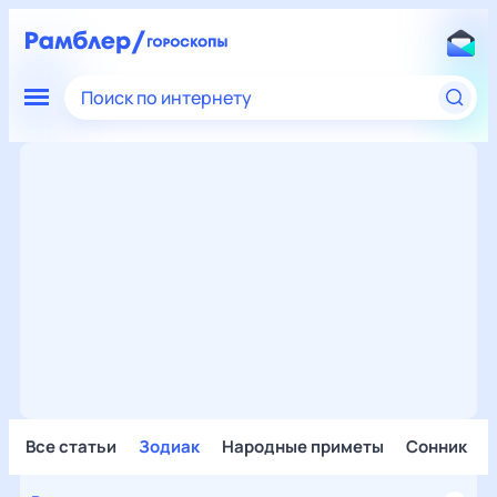
Поиск по интернету
Все статьи
Зодиак
Народные приметы
Сонник